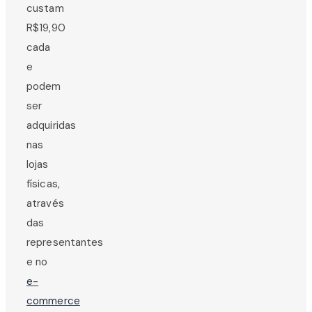
custam
R$19,90
cada
e
podem
ser
adquiridas
nas
lojas
físicas,
através
das
representantes
e no
e-
commerce