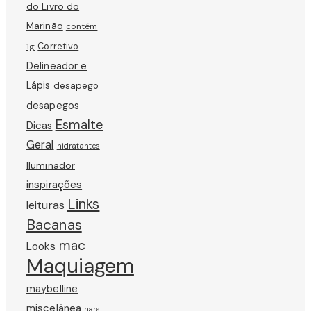
do Livro do
Marinão
contém
Corretivo
1g
Delineador e
Lápis
desapego
desapegos
Esmalte
Dicas
Geral
hidratantes
Iluminador
inspirações
Links
leituras
Bacanas
mac
Looks
Maquiagem
maybelline
miscelânea
nars