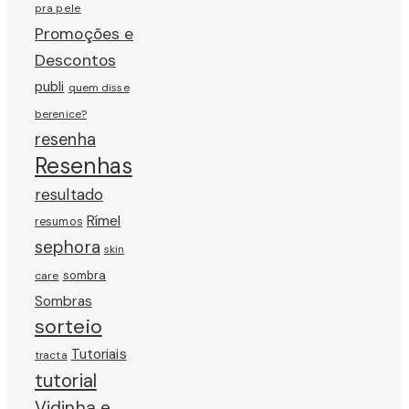
pra pele
Promoções e
Descontos
publi
quem disse
berenice?
resenha
Resenhas
resultado
Rímel
resumos
sephora
skin
sombra
care
Sombras
sorteio
Tutoriais
tracta
tutorial
Vidinha e