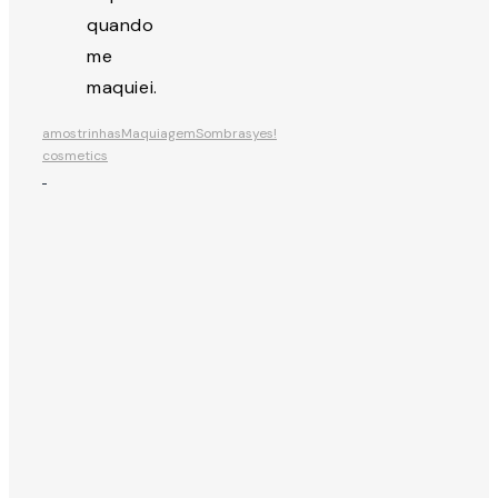
quando
me
maquiei.
amostrinhas
Maquiagem
Sombras
yes!
cosmetics