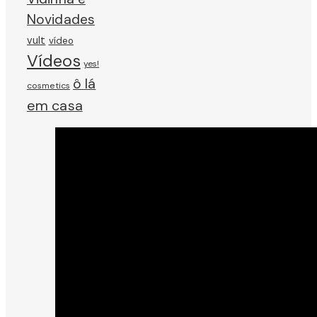
Novidades
vult
vídeo
Vídeos
yes!
ô lá
cosmetics
em casa