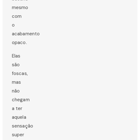
mesmo
com
o
acabamento
opaco.
Elas
são
foscas,
mas
não
chegam
a ter
aquela
sensação
super