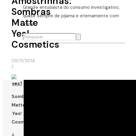
Amostrinhas:
Grande entusiasta do consumo investigativo,
Sombras
quase sempre de pijama e eternamente com
Matte
fome.
Yes!
Cosmetics
05/11/2014
/
Sombras
Matte
Yes!
Cosmetics
A