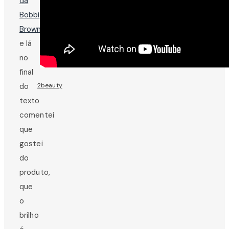
da
Bobbi
Brown
e lá
no
final
2beauty
do
texto
comentei
que
gostei
do
produto,
que
o
brilho