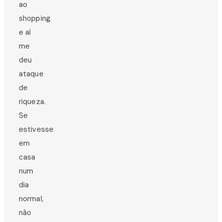
ao
shopping
e aí
me
deu
ataque
de
riqueza.
Se
estivesse
em
casa
num
dia
normal,
não