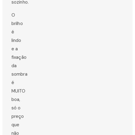
sozinho.
O
brilho
é
lindo
e a
fixação
da
sombra
é
MUITO
boa,
só o
preço
que
não