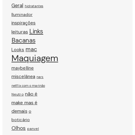
Geral
hidratantes
Iluminador
inspirações
Links
leituras
Bacanas
mac
Looks
Maquiagem
maybelline
miscelânea
nars
netflix com o marinão
não é
Neutro
make mas é
demais
o
boticário
Olhos
panvel