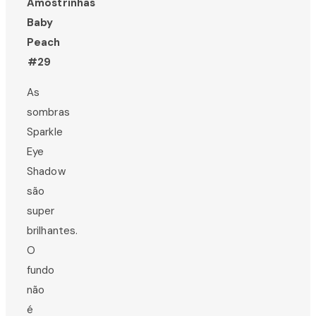
Amostrinhas
Baby
Peach
#29
As
sombras
Sparkle
Eye
Shadow
são
super
brilhantes.
O
fundo
não
é