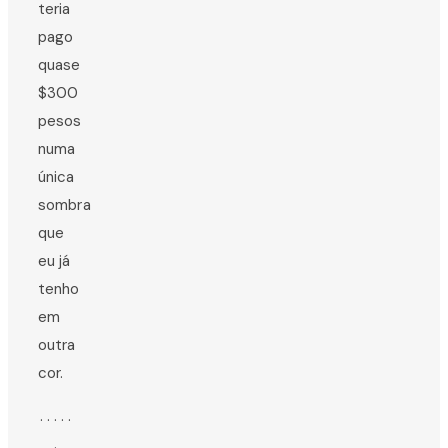
teria
pago
quase
$300
pesos
numa
única
sombra
que
eu já
tenho
em
outra
cor.
. . . . .
.