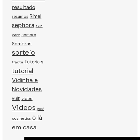
resultado
Rímel
resumos
sephora
skin
sombra
care
Sombras
sorteio
Tutoriais
tracta
tutorial
Vidinha e
Novidades
vult
vídeo
Vídeos
yes!
ô lá
cosmetics
em casa