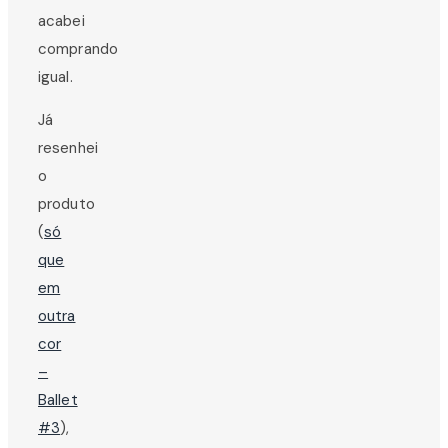
acabei
comprando
igual.
Já
resenhei
o
produto
(
só
que
em
outra
cor
–
Ballet
#3
),