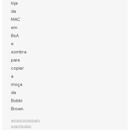
loja
da
MAC
em
BsA
e
sombra
para
copiar
a
moça
da
Bobbi
Brown.
amostrinhas
baby
peach
bobbi