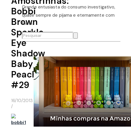
Amostrinhas:
Grande entusiasta do consumo investigativo,
Bobbi
quase sempre de pijama e eternamente com
Brown
fome.
Sparkle
Eye
Shadow
Baby
Peach
#29
16/10/2013
/