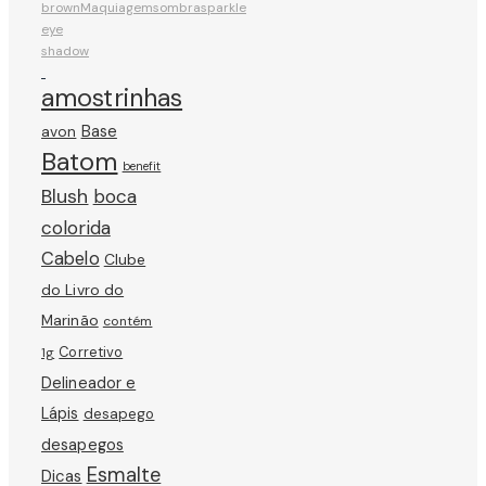
brown
Maquiagem
sombra
sparkle
eye
shadow
amostrinhas
avon
Base
Batom
benefit
Blush
boca
colorida
Cabelo
Clube
do Livro do
Marinão
contém
Corretivo
1g
Delineador e
Lápis
desapego
desapegos
Esmalte
Dicas