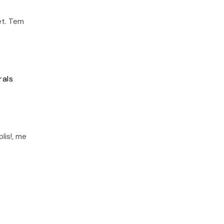
et. Tem
rals
lis!, me