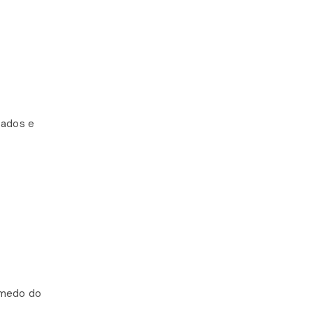
sados e
 medo do