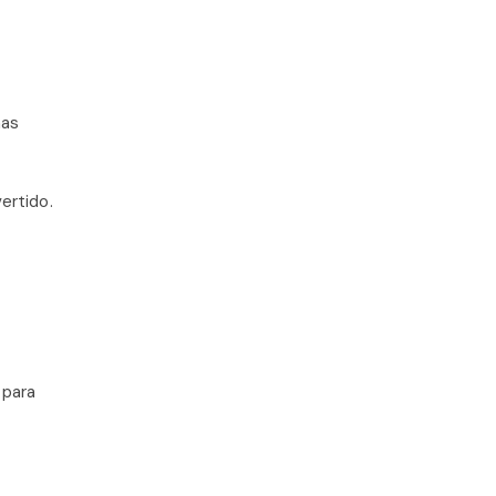
has
ertido.
 para