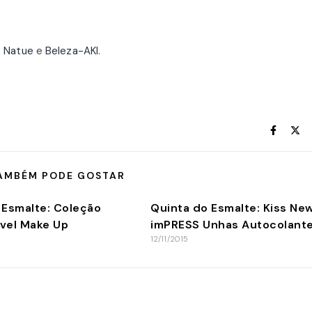
o
Natue
e
Beleza-AKI
.
AMBÉM PODE GOSTAR
 Esmalte: Coleção
Quinta do Esmalte: Kiss Ne
vel Make Up
imPRESS Unhas Autocolant
12/11/2015