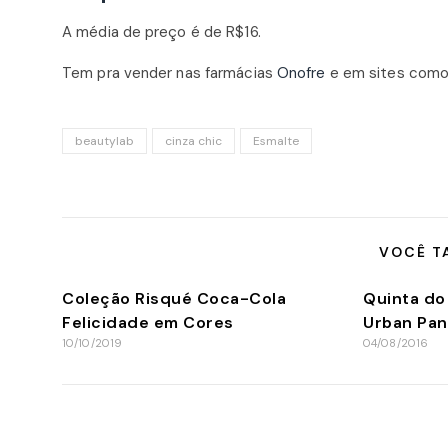
A média de preço é de R$16.
Tem pra vender nas farmácias
Onofre
e em sites com
beautylab
cinza chic
Esmalte
VOCÊ T
Coleção Risqué Coca-Cola
Quinta do
Felicidade em Cores
Urban Pan
10/10/2019
04/08/2016