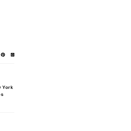
w York
es