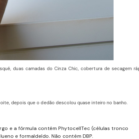
isqué, duas camadas do Cinza Chic, cobertura de secagem rá
noite, depois que o dedão descolou quase inteiro no banho.
argo e a fórmula contém PhytocellTec (células tronco
olueno e formaldeído. Não contém DBP.