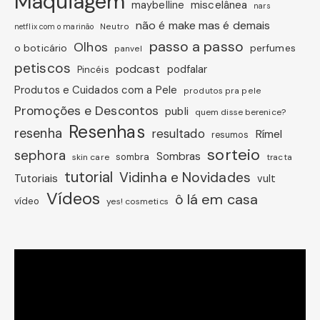
Maquiagem
miscelânea
maybelline
nars
não é make mas é demais
Neutro
netflix com o marinão
passo a passo
Olhos
o boticário
perfumes
panvel
petiscos
podcast
podfalar
Pincéis
Produtos e Cuidados com a Pele
produtos pra pele
Promoções e Descontos
publi
quem disse berenice?
Resenhas
resenha
resultado
Rímel
resumos
sorteio
sephora
Sombras
sombra
skin care
tracta
tutorial
Vidinha e Novidades
Tutoriais
vult
Vídeos
ô lá em casa
vídeo
yes! cosmetics