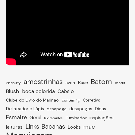
amostrinhas
Batom
avon
Base
2beauty
benefit
Blush
boca colorida
Cabelo
Clube do Livro do Marinão
Corretivo
contém 1g
Dicas
Delineador e Lápis
desapegos
desapego
Esmalte
Geral
inspirações
Iluminador
hidratantes
Links Bacanas
mac
leituras
Looks