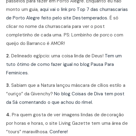
passeios para fazer em Porto Alegre. Enquanto eu não
monto um guia,
aqui vai o link pro Top 7 das churrascarias
de Porto Alegre feito pelo site Destemperados
. É só
clicar no nome da churrascaria para ver o post
completinho de cada uma. PS: Lombinho de porco com
queijo do Barranco é AMOR!
2.
Delineado egípcio: uma coisa linda de Deus!
Tem um
tuto ótimo de como fazer igual no blog Pausa Para
Feminices
.
3.
Sabiam que a Natura lançou máscara de cílios estilo a
“ouriço” da Givenchy?
No blog Coisas de Diva tem post
da Sá comentando o que achou do rímel
.
4.
Pra quem gosta de ver imagens lindas de decoração
por horas e horas, o site Living Gazette tem uma área de
“tours” maravilhosa.
Confere!