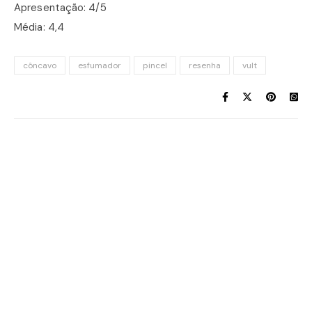
Apresentação: 4/5
Média: 4,4
côncavo
esfumador
pincel
resenha
vult