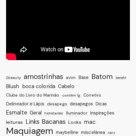
amostrinhas
Batom
avon
Base
2beauty
benefit
Blush
boca colorida
Cabelo
Clube do Livro do Marinão
Corretivo
contém 1g
Dicas
Delineador e Lápis
desapegos
desapego
Esmalte
Geral
inspirações
Iluminador
hidratantes
Links Bacanas
mac
leituras
Looks
Maquiagem
miscelânea
maybelline
nars