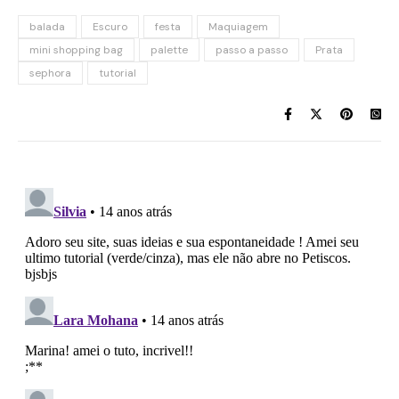
balada
Escuro
festa
Maquiagem
mini shopping bag
palette
passo a passo
Prata
sephora
tutorial