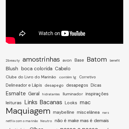
amostrinhas
Batom
avon
Base
2beauty
benefit
Blush
boca colorida
Cabelo
Clube do Livro do Marinão
Corretivo
contém 1g
Dicas
Delineador e Lápis
desapegos
desapego
Esmalte
Geral
inspirações
Iluminador
hidratantes
Links Bacanas
mac
leituras
Looks
Maquiagem
miscelânea
maybelline
nars
não é make mas é demais
Neutro
netflix com o marinão
passo a passo