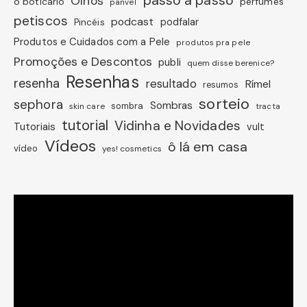
Olhos
o boticário
perfumes
panvel
petiscos
podcast
podfalar
Pincéis
Produtos e Cuidados com a Pele
produtos pra pele
Promoções e Descontos
publi
quem disse berenice?
Resenhas
resenha
resultado
Rímel
resumos
sorteio
sephora
Sombras
sombra
skin care
tracta
tutorial
Vidinha e Novidades
Tutoriais
vult
Vídeos
ô lá em casa
vídeo
yes! cosmetics